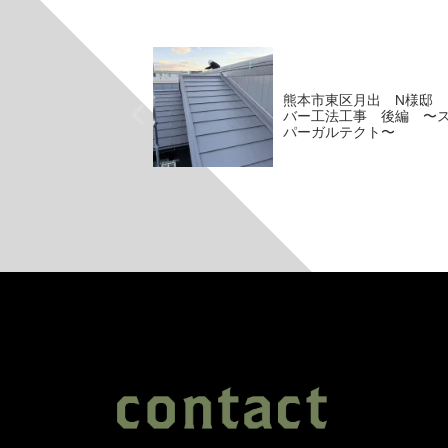
熊本市東区月出 N様邸 
バー工法工事 後編 〜
パーガルテクト〜