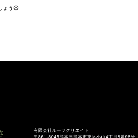
ょう😆
有限会社ルーフクリエイト
さ
〒861-8045
熊本県熊本市東区小山4丁目8番98号